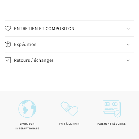
C
o
ENTRETIEN ET COMPOSITON
n
t
Expédition
e
n
Retours / échanges
u
r
é
d
u
c
t
i
LIVRAISON
FAIT À LA MAIN
PAIEMENT SÉCURISÉ
b
INTERNATIONALE
l