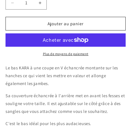
Réduire
Augmenter
la
la
quantité
quantité
de
de
Ajouter au panier
BAS
BAS
KARA
KARA
Plus de moyens de paiement
Le bas KARA à une coupe en V échancrée montante sur les
hanches ce qui vient les mettre en valeur et allonge
également les jambes.
Sa couverture échancrée à l'arrière met en avant les fesses et
souligne votre taille. Il est ajustable sur le côté grâce à des
sangles que vous attachez comme vous le souhaitez.
C'est le bas idéal pour les plus audacieuses.