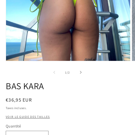
de
1
/
2
BAS KARA
Prix
€36,95 EUR
habituel
Taxes incluses.
VOIR LE GUIDE DES TAILLES
Quantité