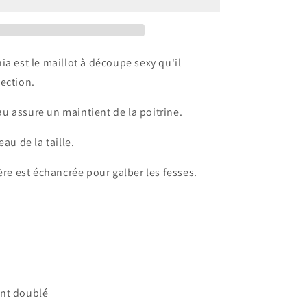
ger
d&#39;oranger
ia est le maillot à découpe sexy qu'il
ection.
 assure un maintient de la poitrine.
eau de la taille.
ière est échancrée pour galber les fesses.
nt doublé