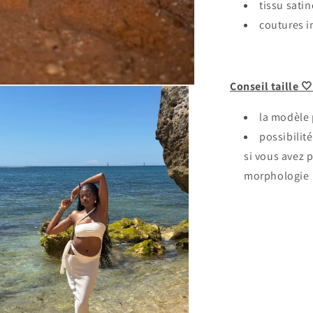
tissu satin
coutures i
Conseil taille 
la modèle 
possibilit
si vous avez p
morphologie