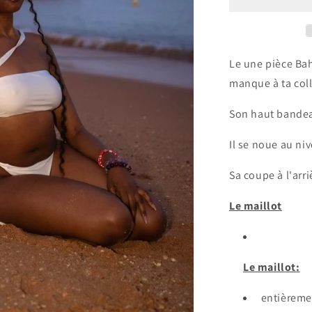
d&#39;oran
Le une pièce Bah
manque à ta coll
Son haut bandeau
Il se noue au niv
Sa coupe à l'arr
Le maillot
Le maillot:
entièreme