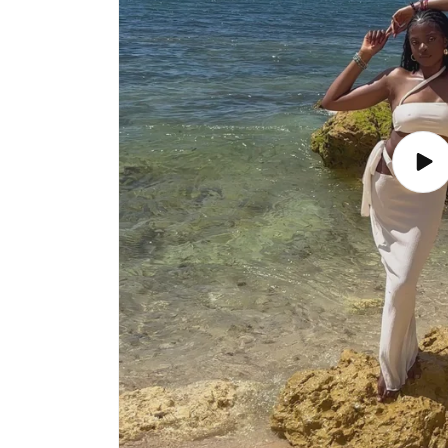
Lire
la
vidé