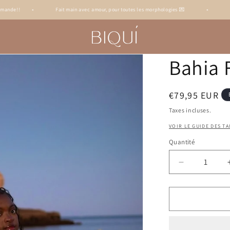
!
•
Fait main avec amour, pour toutes les morphologies 💌
•
Livraiso
Bahia 
Prix
€79,95 EUR
habituel
Taxes incluses.
VOIR LE GUIDE DES TA
Quantité
Réduire
la
quantité
de
Bahia
Fleur