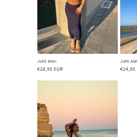
t
i
o
n
JUPE MAXI
JUPE AN
:
Prix
€28,95 EUR
Prix
€24,95
habituel
habitu