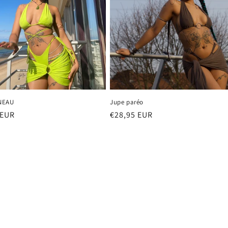
NEAU
Jupe paréo
 EUR
Prix
€28,95 EUR
el
habituel