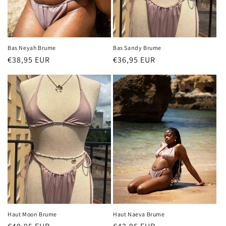
o
n
:
Bas Neyah Brume
Bas Sandy Brume
Prix
€38,95 EUR
Prix
€36,95 EUR
habituel
habituel
Haut Moon Brume
Haut Naeva Brume