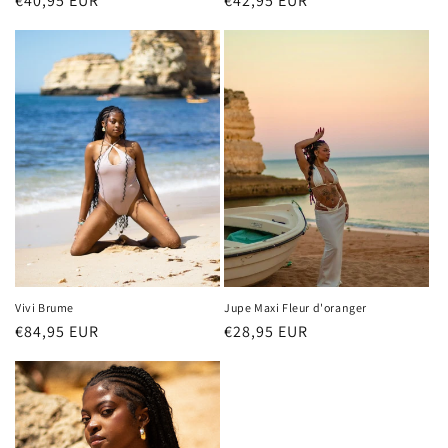
Prix
€40,95 EUR
Prix
€42,95 EUR
habituel
habituel
Vivi Brume
Jupe Maxi Fleur d'oranger
Prix
€84,95 EUR
Prix
€28,95 EUR
habituel
habituel